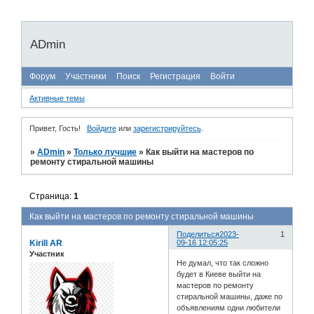
ADmin
Форум
Участники
Поиск
Регистрация
Войти
Активные темы
Привет, Гость!
Войдите
или
зарегистрируйтесь
.
»
ADmin
»
Только лучшие
»
Как выйти на мастеров по
ремонту стиральной машины
Страница:
1
Как выйти на мастеров по ремонту стиральной машины
Поделиться
2023-
1
Kirill AR
09-16 12:05:25
Участник
Не думал, что так сложно
будет в Киеве выйти на
мастеров по ремонту
стиральной машины, даже по
объявлениям одни любители