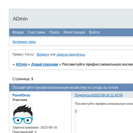
ADmin
Форум
Участники
Поиск
Регистрация
Войти
Активные темы
Привет, Гость!
Войдите
или
зарегистрируйтесь
.
»
ADmin
»
Довай покодим
»
Посоветуйте профессиональную космет
Страница:
1
Посоветуйте профессиональную косметику по уходу за телом
PavelGrus
Поделиться
2023-09-16 11:49:58
Участник
Посоветуйте профессиональную косме
0
Зарегистрирован
: 2023-09-16
Приглашений:
0