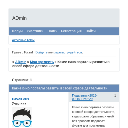
ADmin
Форум
Участники
Поиск
Регистрация
Войти
Активные темы
Привет, Гость!
Войдите
или
зарегистрируйтесь
.
»
ADmin
»
Моя прелесть
»
Какие кино порталы развиты в
своей сфере деятельности
Страница:
1
Какие кино порталы развиты в своей сфере деятельности
Поделиться
2023-
1
PavelGrus
09-16 11:46:29
Участник
Какие кино порталы развиты
в своей сфере деятельности,
куда можно обратиться чтоб
без проблем подобрать
фильм для просмотра