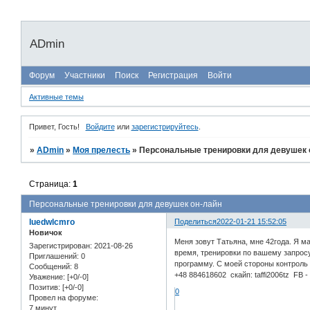
ADmin
Форум
Участники
Поиск
Регистрация
Войти
Активные темы
Привет, Гость!
Войдите
или
зарегистрируйтесь
.
»
ADmin
»
Моя прелесть
»
Персональные тренировки для девушек 
Страница:
1
Персональные тренировки для девушек он-лайн
luedwlcmro
Поделиться
2022-01-21 15:52:05
Новичок
Меня зовут Татьяна, мне 42года. Я м
Зарегистрирован
: 2021-08-26
время, тренировки по вашему запрос
Приглашений:
0
программу. С моей стороны контроль 
Сообщений:
8
+48 884618602 скайп: taffi2006tz FB 
Уважение:
[+0/-0]
Позитив:
[+0/-0]
0
Провел на форуме:
7 минут