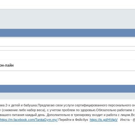
он-лайн
ама 2-х детей и бабушка.Предлагаю свои услуги сертифицированного персонального он-
у (снижение либо набор веса), с учетом проблем по здоровью.Обязательно работаем 
вашего питания каждый день. Дополнительно в тренировку входит и работа с лицом.Все
-
https://m.facebook.com/TanitaGym.my/
Перейти в Фейсбук
https://is.gd/HVtjpV
Инста - @