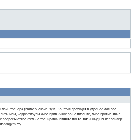
1
лайн тренера (вайбер, скайп, зум) Занятия проходят в удобное для вас
с питанием, корректируем либо привычное ваше питание, либо прописываю
 вопросы относительно тренировок пишите:почта: taffi2006@ukr.net вайбер:
tanitagym.my