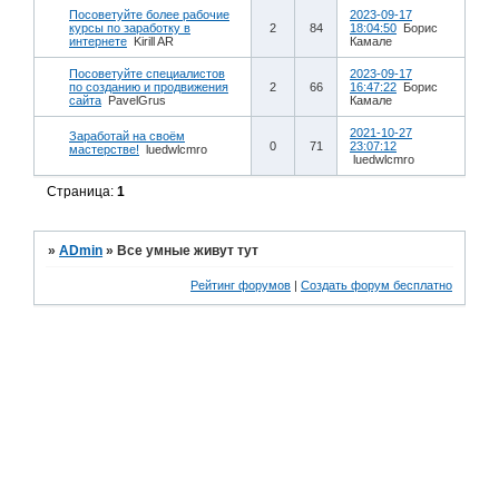
Посоветуйте более рабочие
2023-09-17
курсы по заработку в
2
84
18:04:50
Борис
интернете
Kirill AR
Камале
Посоветуйте специалистов
2023-09-17
по созданию и продвижения
2
66
16:47:22
Борис
сайта
PavelGrus
Камале
2021-10-27
Заработай на своём
0
71
23:07:12
мастерстве!
luedwlcmro
luedwlcmro
Страница:
1
»
ADmin
»
Все умные живут тут
Рейтинг форумов
|
Создать форум бесплатно