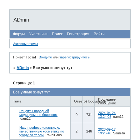
ADmin
Форум
Участники
Поиск
Регистрация
Войти
Активные темы
Привет, Гость!
Войдите
или
зарегистрируйтесь
.
»
ADmin
»
Все умные живут тут
Страница:
1
Все умные живут тут
Последнее
Тема
Ответов
Просмотров
сообщение
Рецепты народной
2024-04-24
медицины! по болезням
0
731
13:24:08
cam12
cam12
Ищу профессиональную,
2023-09-17
качественную косметику по
2
246
19:26:40
SamiRa
уходу за телом
PavelGrus